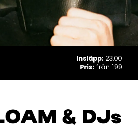
Insläpp:
23.00
Pris:
från 199
LOAM & DJs