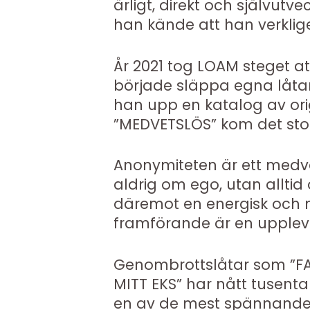
ärligt, direkt och självut
han kände att han verklig
År 2021 tog LOAM steget att
började släppa egna låt
han upp en katalog av ori
”MEDVETSLÖS” kom det sto
Anonymiteten är ett medve
aldrig om ego, utan allti
däremot en energisk och n
framförande är en upplevel
Genombrottslåtar som ”FA
MITT EKS” har nått tusent
en av de mest spännande