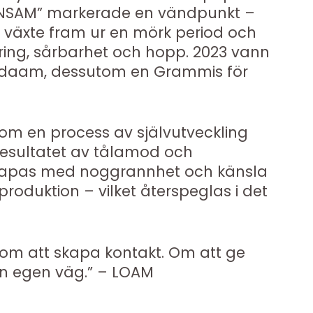
 ”ENSAM” markerade en vändpunkt –
m växte fram ur en mörk period och
ring, sårbarhet och hopp. 2023 vann
daam, dessutom en Grammis för
som en process av självutveckling
 resultatet av tålamod och
 skapas med noggrannhet och känsla
g produktion – vilket återspeglas i det
om att skapa kontakt. Om att ge
in egen väg.” – LOAM