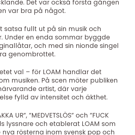
vecklande. Det var också första gången
en var bra på något.
 satsa fullt ut på sin musik och
ar. Under en enda sommar byggde
ginallåtar, och med sin nionde singel
ra genombrottet.
tet val – för LOAM handlar det
d om musiken. På scen möter publiken
ärvarande artist, där varje
se fylld av intensitet och äkthet.
KKA UR”, ”MEDVETSLÖS” och ”FUCK
als lyssnare och etablerat LOAM som
 nya rösterna inom svensk pop och