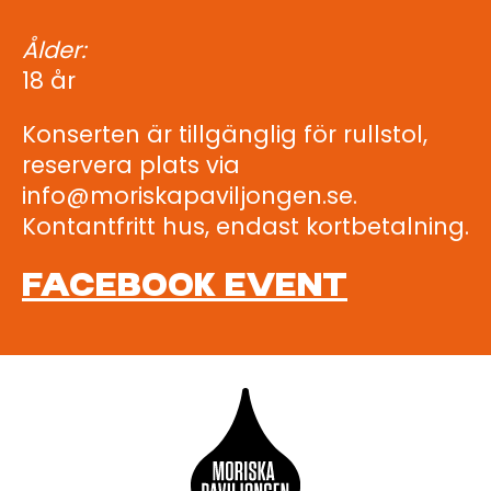
Ålder:
18 år
Konserten är tillgänglig för rullstol,
reservera plats via
info@moriskapaviljongen.se.
Kontantfritt hus, endast kortbetalning.
FACEBOOK EVENT