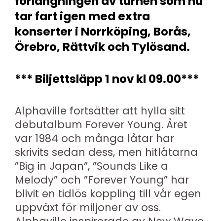
förlängningen av turnén som nu
tar fart igen med extra
konserter i Norrköping, Borås,
Örebro, Rättvik och Tylösand.
*** Biljettsläpp 1 nov kl 09.00***
Alphaville fortsätter att hylla sitt
debutalbum Forever Young. Året
var 1984 och många låtar har
skrivits sedan dess, men hitlåtarna
”Big in Japan”, ”Sounds Like a
Melody” och ”Forever Young” har
blivit en tidlös koppling till vår egen
uppväxt för miljoner av oss.