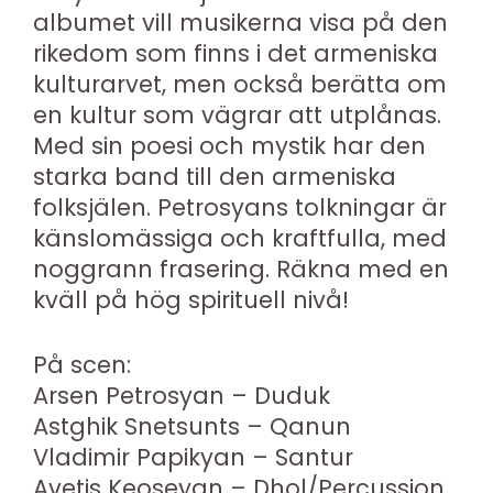
albumet vill musikerna visa på den
rikedom som finns i det armeniska
kulturarvet, men också berätta om
en kultur som vägrar att utplånas.
Med sin poesi och mystik har den
starka band till den armeniska
folksjälen. Petrosyans tolkningar är
känslomässiga och kraftfulla, med
noggrann frasering. Räkna med en
kväll på hög spirituell nivå!
På scen:
Arsen Petrosyan – Duduk
Astghik Snetsunts – Qanun
Vladimir Papikyan – Santur
Avetis Keoseyan – Dhol/Percussion