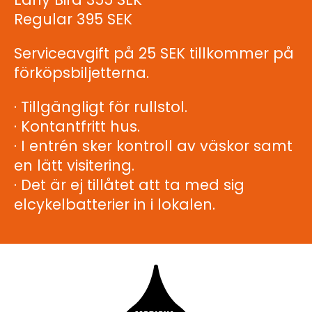
Regular 395 SEK
Serviceavgift på 25 SEK tillkommer på
förköpsbiljetterna.
· Tillgängligt för rullstol.
· Kontantfritt hus.
· I entrén sker kontroll av väskor samt
en lätt visitering.
· Det är ej tillåtet att ta med sig
elcykelbatterier in i lokalen.