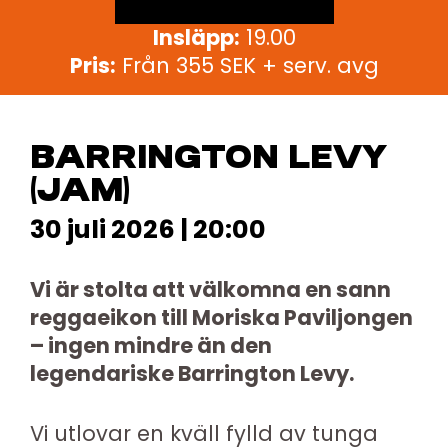
Insläpp:
19.00
Pris:
Från 355 SEK + serv. avg
BARRINGTON LEVY
(JAM)
30 juli 2026 | 20:00
Vi är stolta att välkomna en sann
reggaeikon till Moriska Paviljongen
– ingen mindre än den
legendariske Barrington Levy.
Vi utlovar en kväll fylld av tunga