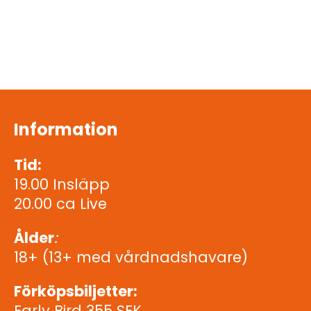
Information
Tid:
19.00 Insläpp
20.00 ca Live
Ålder
:
18+ (13+ med vårdnadshavare)
Förköpsbiljetter:
Early Bird 355 SEK