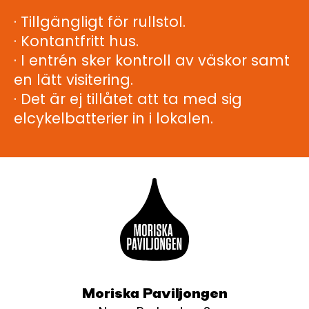
· Tillgängligt för rullstol.
· Kontantfritt hus.
· I entrén sker kontroll av väskor samt
en lätt visitering.
· Det är ej tillåtet att ta med sig
elcykelbatterier in i lokalen.
Moriska Paviljongen