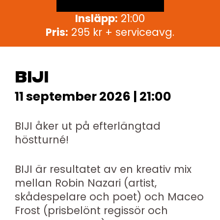
Insläpp:
21:00
Pris:
295 kr + serviceavg.
BIJI
11 september 2026 | 21:00
BIJI åker ut på efterlängtad
höstturné!
BIJI är resultatet av en kreativ mix
mellan Robin Nazari (artist,
skådespelare och poet) och Maceo
Frost (prisbelönt regissör och