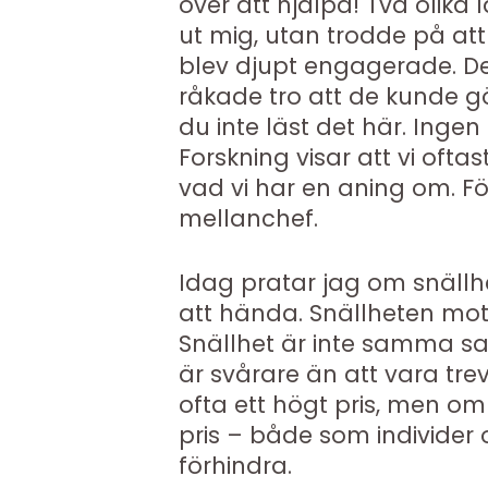
över att hjälpa! Två olika
ut mig, utan trodde på att
blev djupt engagerade. De
råkade tro att de kunde 
du inte läst det här. Inge
Forskning visar att vi oft
vad vi har en aning om. F
mellanchef.
Idag pratar jag om snällhe
att hända. Snällheten mot
Snällhet är inte samma sak
är svårare än att vara trev
ofta ett högt pris, men om 
pris – både som individer 
förhindra.