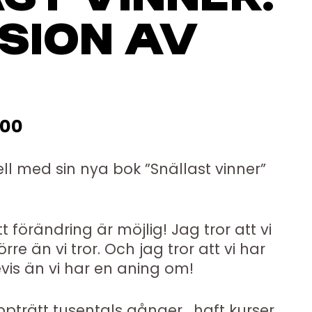
SION AV
:00
l med sin nya bok ”Snällast vinner”
t förändring är möjlig! Jag tror att vi
re än vi tror. Och jag tror att vi har
evis än vi har en aning om!
uppträtt tusentals gånger , haft kurser