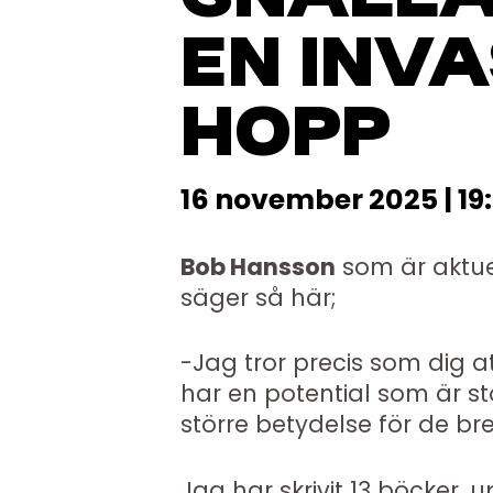
EN INVA
HOPP
16 november 2025 | 19
Bob Hansson
som är aktuel
säger så här;
-Jag tror precis som dig at
har en potential som är stör
större betydelse för de br
Jag har skrivit 13 böcker, 