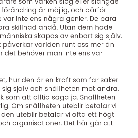
 lärare som varken slog eller slängde
 förändring är möjlig, och därför
 var inte ens några genier. De bara
göra skillnad ändå. Utan dem hade
n människa skapas av enbart sig själv.
ast påverkar världen runt oss mer än
ör det behöver man inte ens var
t, hur den är en kraft som får saker
 sig själv och snällheten mot andra.
 som att alltid säga ja. Snällheten
lig. Om snällheten uteblir betalar vi
den uteblir betalar vi ofta ett högt
och organisationer. Det här går att