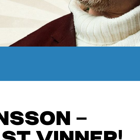
NSSON –
ST VINNER!