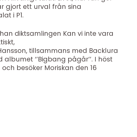
gjort ett urval från sina
at i P1.
han diktsamlingen Kan vi inte vara
iskt,
Hansson, tillsammans med Backlura
 albumet ‘’Bigbang pågår’’. I höst
 och besöker Moriskan den 16