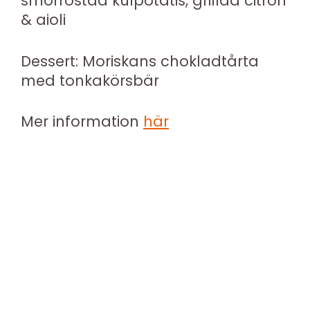
smörrostad kulpotatis, grillad citron
& aioli
Dessert: Moriskans chokladtårta
med tonkakörsbär
Mer information
här