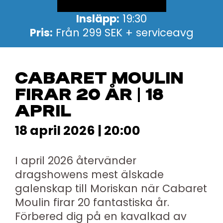
Insläpp:
19:30
Pris:
Från 299 SEK + serviceavg
CABARET MOULIN
FIRAR 20 ÅR | 18
APRIL
18 april 2026 | 20:00
I april 2026 återvänder
dragshowens mest älskade
galenskap till Moriskan när Cabaret
Moulin firar 20 fantastiska år.
Förbered dig på en kavalkad av