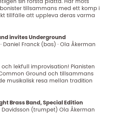
ligen sin första platta. Här möts
bonister tillsammans med ett komp i
ikt tillfälle att uppleva deras varma
und invites Underground
 Daniel Franck (bas) · Ola Åkerman
t och lekfull improvisation! Pianisten
 Common Ground och tillsammans
 musikalisk resa mellan tradition
ht Brass Band, Special Edition
k Davidsson (trumpet) Ola Åkerman