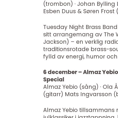
(trombon) · Johan Bylling 
Esben Duus & Søren Frost
Tuesday Night Brass Band
sitt arrangemang av The 
Jackson) – en verklig rad
traditionsrotade brass-soun
fylld av energi, humor oc
6 december – Almaz Yebi
Special
Almaz Yebio (sång) · Ola Å
(gitarr) Mats Ingvarsson (
Almaz Yebio tillsammans
julklassiker i jazztappnin