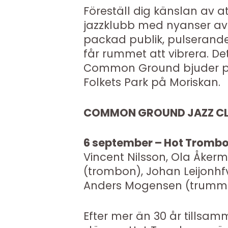
Föreställ dig känslan av at
jazzklubb med nyanser av r
packad publik, pulserande
får rummet att vibrera. D
Common Ground bjuder på –
Folkets Park på Moriskan.
COMMON GROUND JAZZ CL
6 september – Hot Tromb
Vincent Nilsson, Ola Åker
(trombon), Johan Leijonhfv
Anders Mogensen (trummo
Efter mer än 30 år tillsamm