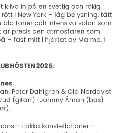
t kliva in på en svettig och rökig
ött i New York – låg belysning, tätt
 blå toner och intensiva solon som
et är precis den atmosfären som
 fast mitt i hjärtat av Malmö, i
UB HÖSTEN 2025:
ones
man, Peter Dahlgren & Ola Nordqvist
ud (gitarr) · Johnny Åman (bas) ·
r).
ans – i olika konstellationer –