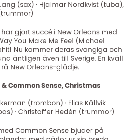
Lang (sax) · Hjalmar Nordkvist (tuba),
 (trummor)
 har gjort succé i New Orleans med
Way You Make Me Feel (Michael
iohit! Nu kommer deras svängiga och
d äntligen även till Sverige. En kväll
h rå New Orleans-glädje.
o & Common Sense, Christmas
kerman (trombon) · Elias Källvik
bas) · Christoffer Hedén (trummor)
 med Common Sense bjuder på
g, blandat med pärlor ur sin breda