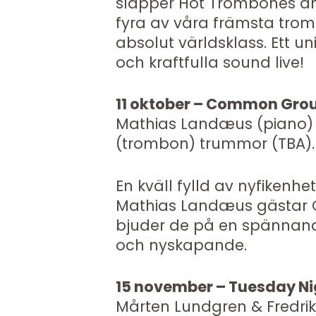
släpper Hot Trombones änt
fyra av våra främsta trom
absolut världsklass. Ett un
och kraftfulla sound live!
11 oktober – Common Gro
Mathias Landæus (piano) ·
(trombon) trummor (TBA).
En kväll fylld av nyfikenhe
Mathias Landæus gästar
bjuder de på en spännande
och nyskapande.
15 november – Tuesday Nig
Mårten Lundgren & Fredri