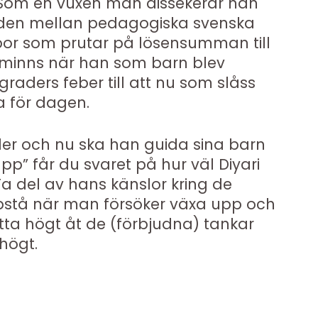
. Som en vuxen man dissekerar han
naden mellan pedagogiska svenska
ppor som prutar på lösensumman till
minns när han som barn blev
graders feber till att nu som slåss
 för dagen.
älder och nu ska han guida sina barn
x upp” får du svaret på hur väl Diyari
a del av hans känslor kring de
pstå när man försöker växa upp och
atta högt åt de (förbjudna) tankar
högt.