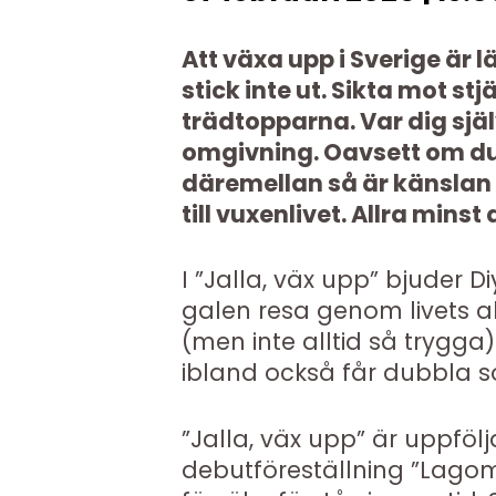
Att växa upp i Sverige är l
stick inte ut. Sikta mot st
trädtopparna. Var dig sjä
omgivning. Oavsett om du ä
däremellan så är känslan a
till vuxenlivet. Allra mins
I ”Jalla, väx upp” bjuder 
galen resa genom livets 
(men inte alltid så trygga)
ibland också får dubbla s
”Jalla, väx upp” är uppföl
debutföreställning ”Lagom 