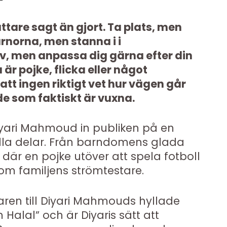
ättare sagt än gjort. Ta plats, men
järnorna, men stanna i i
lv, men anpassa dig gärna efter din
r pojke, flicka eller något
tt ingen riktigt vet hur vägen går
t de som faktiskt är vuxna.
Diyari Mahmoud in publiken på en
alla delar. Från barndomens glada
 där en pojke utöver att spela fotboll
om familjens strömtestare.
jaren till Diyari Mahmouds hyllade
Halal” och är Diyaris sätt att