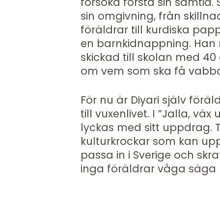
försöka förstå sin samtid
sin omgivning, från skill
föräldrar till kurdiska pa
en barnkidnappning. Han 
skickad till skolan med 40 
om vem som ska få vabba
För nu är Diyari själv för
till vuxenlivet. I ”Jalla, vä
lyckas med sitt uppdrag. T
kulturkrockar som kan up
passa in i Sverige och skr
inga föräldrar våga säga 