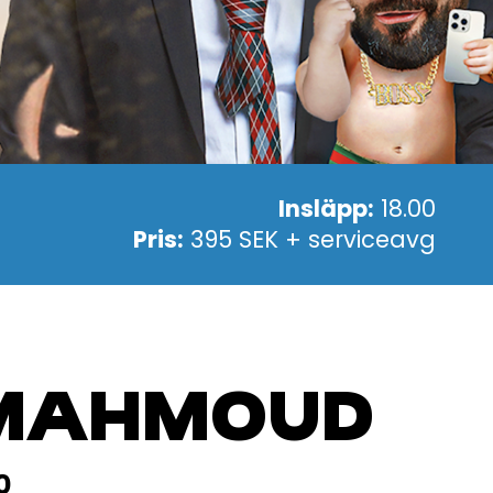
Insläpp:
18.00
Pris:
395 SEK + serviceavg
 MAHMOUD
0