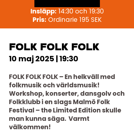
Insläpp:
14:30 och 19:30
Pris:
Ordinarie 195 SEK
FOLK FOLK FOLK
10 maj 2025 | 19:30
FOLK FOLK FOLK – En helkväll med
folkmusik och världsmusik!
Workshop, konserter, dansgolv och
Folkklubb i en slags Malmö Folk
Festival – the Limited Edition skulle
man kunna säga. Varmt
välkommen!