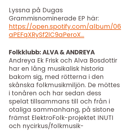
Lyssna på Dugas
Grammisnominerade EP här:
https://open.spotify.com/album/06
aPEFqXRySf2lC9aPeroX…
Folkklubb: ALVA & ANDREYA
Andreya Ek Frisk och Alva Bosdottir
har en lång musikalisk historia
bakom sig, med rötterna i den
skånska folkmusikmiljön. De möttes
i tonåren och har sedan dess
spelat tillsammans till och från i
otaliga sammanhang, på sistone
främst ElektroFolk-projektet INUTI
och nycirkus/folkmusik-