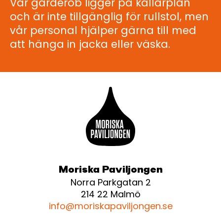
Vår garderob ligger på källarplan
och är inte tillgänglig för rullstol, men
vår personal hjälper gärna till med
att hänga in jacka eller väska.
Moriska Paviljongen
Norra Parkgatan 2
214 22 Malmö
info@moriskapaviljongen.se