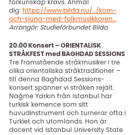
förkunskap krävs. Anmäl
dig:
https://www.bilda.nu/…/kom-
och-sjung-med-folkmusikkoren…
Arrangör: Studieförbundet Bilda
20.00 Konsert – ORIENTALISK
STRÅKFEST med BAGHDAD SESSIONS
Tre framstående stråkmusiker i tre
olika orientaliska stråktraditioner –
till denna Baghdad Sessions-
konsert spänner vi stråken rejält.
Nağme Yarkın från Istanbul har
turkisk kemence som sitt
huvudinstrument och turnerar ofta i
Turkiet och utomlands. Hon är
docent vid Istanbul University State