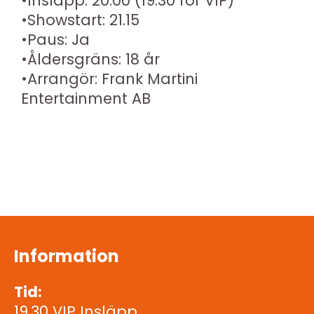
•Insläpp: 20.00 (19.30 för VIP)
•Showstart: 21.15
•Paus: Ja
•Åldersgräns: 18 år
•Arrangör: Frank Martini
Entertainment AB
Information
Tid:
19.30 VIP Insläpp