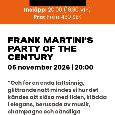
Insläpp:
20.00 (19.30 VIP)
Pris:
Från 430 SEK
FRANK MARTINI’S
PARTY OF THE
CENTURY
06 november 2026 | 20:00
”Och för en enda lättsinnig,
glittrande natt mindes vi hur det
kändes att slösa med tiden, klädda
i elegans, berusade av musik,
champagne och oändliga