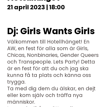
21 april 2023 | 18:00
Dj: Girls Wants Girls
Välkommen till Hotellhänget! En
AW, en fest för alla som är Girls,
Chicas, Nonbinaries, Gender Queers
och Transpeople. Lets Party! Detta
är en fest för att du och jag ska
kunna få ta plats och känna oss
trygga.
Ta med dig dem du älskar, en dejt
eller kom själv och träffa nya
människor.