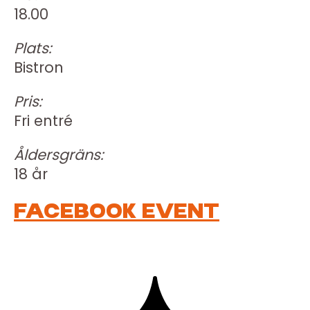
18.00
Plats:
Bistron
Pris:
Fri entré
Åldersgräns:
18 år
FACEBOOK EVENT