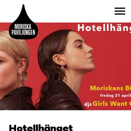
Hotellhänget