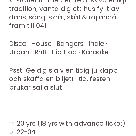
Vi ställer till med en rejäl skiva enligt
tradition, vänta dig ett hus fyllt av
dans, sång, skrål, skål & röj ändå
fram till 04!
Disco · House · Bangers · Indie ·
Urban · RnB · Hip Hop · Karaoke
Psst! Ge dig själv en tidig julklapp
och skaffa en biljett i tid, festen
brukar sälja slut!
———————————————————–
☞ 20 yrs (18 yrs with advance ticket)
☞ 22-04