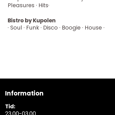
Pleasures · Hits·
Bistro by Kupolen
· Soul · Funk · Disco · Boogie · House ·
Information
Tid:
23.00-03.00