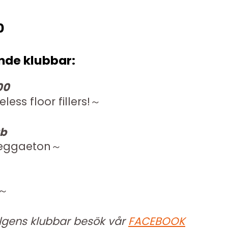
0
ande klubbar:
00
less floor fillers!～
ub
reggaeton
～
～
lgens klubbar besök vår
FACEBOOK