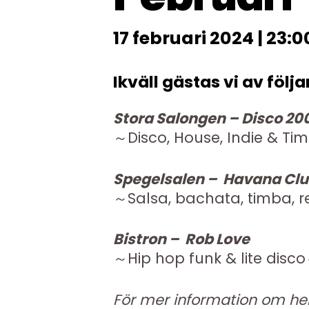
17 februari 2024 | 23:0
Ikväll gästas vi av följ
Stora Salongen – Disco 20
～Disco, House, Indie & Time
Spegelsalen – Havana Cl
～
Salsa, bachata, timba, 
Bistron – Rob Love
～
Hip hop funk & lite disco
För mer information om he