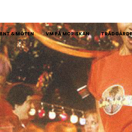
ENT & MÖTEN
VM PÅ MORISKAN
TRÄDGÅRD