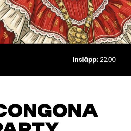
Insläpp:
22.00
 CONGONA
PARTY