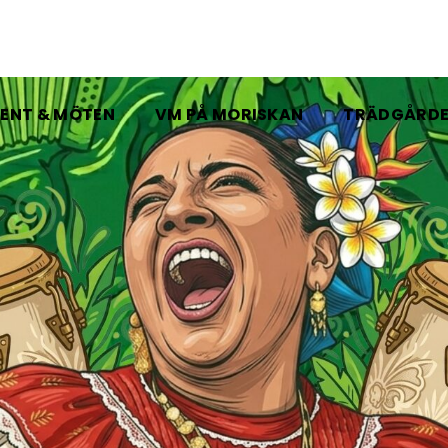
ENT & MÖTEN
VM PÅ MORISKAN
TRÄDGÅRD