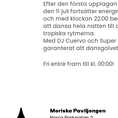
Efter den första upplagan 
den 11 juli fortsätter energ
och med klockan 22:00 bege
att dansa hela natten til
tropiska rytmerna.
Med DJ Cuervo och Super 
garanterat att dansgolve
Fri entré fram till kl. 00:00!
Moriska Paviljongen
Norra Parkgatan 2