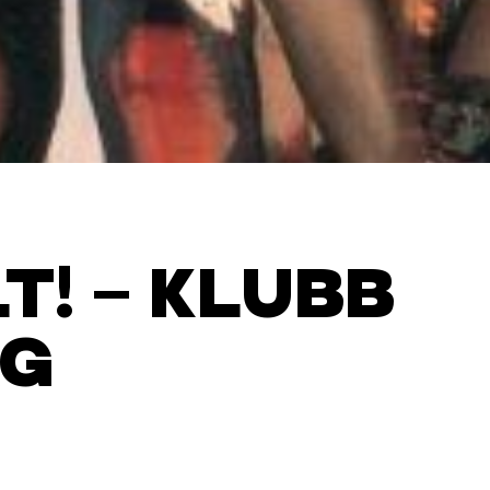
T! – KLUBB
AG