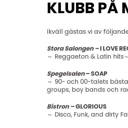
KLUBB PÅ
Ikväll gästas vi av följand
Stora Salongen –
I LOVE R
～ Reggaeton & Latin hits
Spegelsalen
–
SOAP
～ 90- och 00-talets bästa 
groups, boy bands och rad
Bistron –
GLORIOUS
～ Disco, Funk, and dirty 