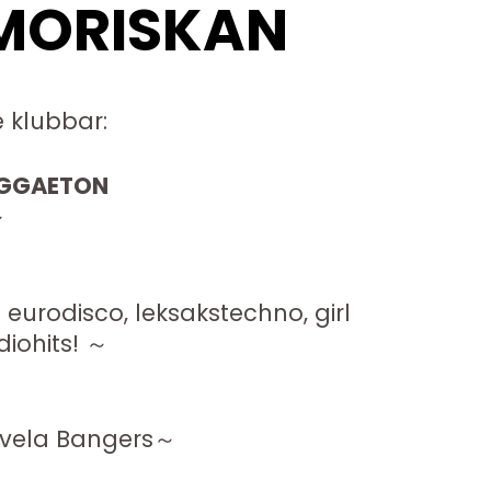
 MORISKAN
e klubbar:
EGGAETON
～
eurodisco, leksakstechno, girl
iohits! ～
Favela Bangers～