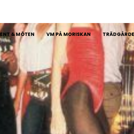
ENT & MÖTEN
VM PÅ MORISKAN
TRÄDGÅRD