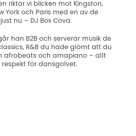
n riktar vi blicken mot Kingston,
ew York och Paris med en av de
ust nu – DJ Box Cova.
år han B2B och serverar musik de
 classics, R&B du hade glömt att du
m afrobeats och amapiano – allt
 respekt för dansgolvet.