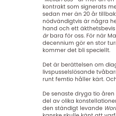
kontrakt som signerats m
sedan mer än 20 år tillbak
nödvändigtvis är några he
hand och ett äkthetsbevis p
är
bara för oss. För när M
decennium gör en stor tu
kommer det bli speciellt.
Det är berättelsen om d
livspusselslösande tvåba
runt femtio håller kärt. Oc
De senaste dryga tio åren
del av olika konstellation
den ständigt levande
Work
kanske skulle känt att va