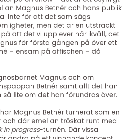
ellan Magnus Betnér och hans publik
a. Inte för att det som sägs
mligheter, men det är en utsträckt
å att det vi upplever här ikväll, det
agnus för första gången på över ett
rné – ensam på affischen – då
iagnosbarnet Magnus och om
rnspappan Betnér samt allt det han
h så lite om det han förundras över.
 har Magnus Betnér turnerat som en
er och där emellan tröskat runt med
 in progress
-turnén. Där vissa
rför ändra på ett vinnande koncept