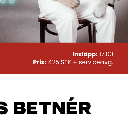
Insläpp:
17.00
Pris:
425 SEK + serviceavg.
 BETNÉR