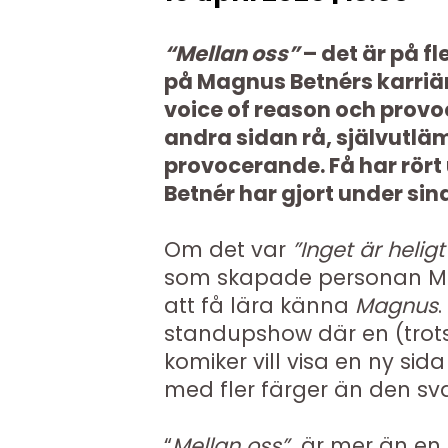
“Mellan oss”
– det är på fl
på Magnus Betnérs karriär
voice of reason och provo
andra sidan rå, självutläm
provocerande. Få har rört
Betnér har gjort under si
Om det var
”Inget är heligt
som skapade personan Ma
att få lära känna
Magnus
.
standupshow där en (trot
komiker vill visa en ny sida
med fler färger än den sv
“
Mellan oss”
är mer än en t