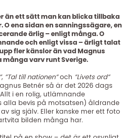
er än ett sätt man kan blicka tillbaka
. O ena sidan en sanningssägare, en
cerande ärlig – enligt många. O
nande och enligt vissa – ärligt talat
 upp fler känslor än vad Magnus
na många varv runt Sverige.
”
,
”Tal till nationen”
och
”Livets ord”
gnus Betnér så är det 2026 dags
 Allt i en rolig, utlämnande
s alla bevis på motsatsen) åldrande
 av sig själv. Eller kanske mer ett foto
artvita bilden många har.
itel på en show – det är ett osynligt