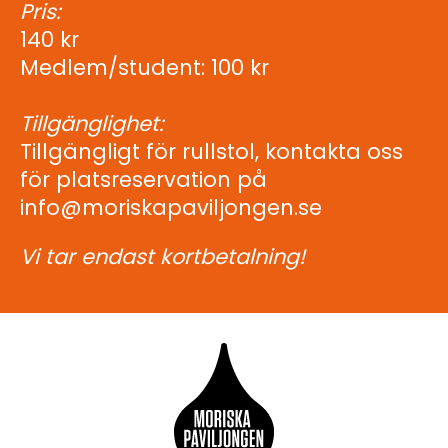
Pris:
140 kr
Medlem/student: 100 kr
Tillgänglighet:
Tillgängligt för rullstol, kontakta oss
för platsreservation på
info@moriskapaviljongen.se
Vi tar endast kortbetalning!