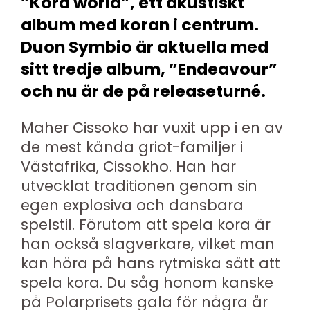
”Kora world”, ett akustiskt
album med koran i centrum.
Duon Symbio är aktuella med
sitt tredje album, ”Endeavour”
och nu är de på releaseturné.
Maher Cissoko har vuxit upp i en av
de mest kända griot-familjer i
Västafrika, Cissokho. Han har
utvecklat traditionen genom sin
egen explosiva och dansbara
spelstil. Förutom att spela kora är
han också slagverkare, vilket man
kan höra på hans rytmiska sätt att
spela kora. Du såg honom kanske
på Polarprisets gala för några år