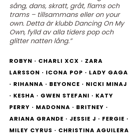
sång, dans, skratt, gråt, flams och
trams – tillsammans eller on your
own. Detta är klubb Dancing On My
Own, fylld av alla tiders pop och
glitter natten lång.”
ROBYN · CHARLI XCX · ZARA
LARSSON · ICONA POP · LADY GAGA
· RIHANNA · BEYONCE · NICKI MINAJ
· KESHA · GWEN STEFANI · KATY
PERRY · MADONNA · BRITNEY ·
ARIANA GRANDE · JESSIE J · FERGIE ·
MILEY CYRUS · CHRISTINA AGUILERA