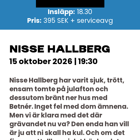
Insläpp:
18.30
Pris:
395 SEK + serviceavg
NISSE HALLBERG
15 oktober 2026 | 19:30
Nisse Hallberg har varit sjuk, trött,
ensam tomte på julafton och
dessutom bränt ner hus med
Betnér. Inget fel med dom ämnena.
Men vi är klara med det där
grävandet nu va? Den enda han vill
är ju att ni skall ha kul. Och om det