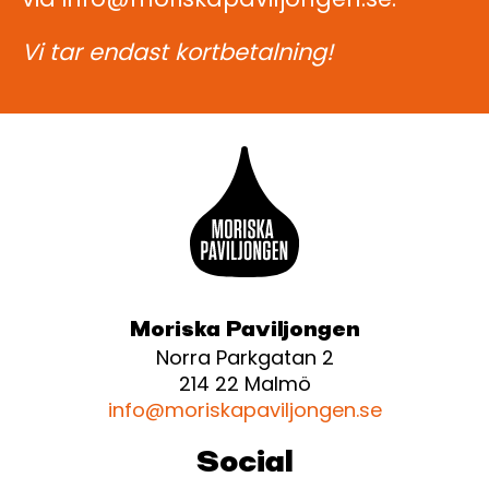
Vi tar endast kortbetalning!
Moriska Paviljongen
Norra Parkgatan 2
214 22 Malmö
info@moriskapaviljongen.se
Social