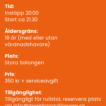
Tid:
Insläpp 20:00
Start ca 21.30
Åldersgräns:
18 år (med eller utan
vårdnadshavare)
Plats
:
Stora Salongen
Pris
:
350 kr + serviceavgift
Tillgänglighet
:
Tillgängligt för rullstol, reservera plats
via info@moriskapaviljongen.se.