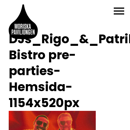
DJs_Rigo_&_Patr
Bistro pre-
parties-
Hemsida-
1154x520px