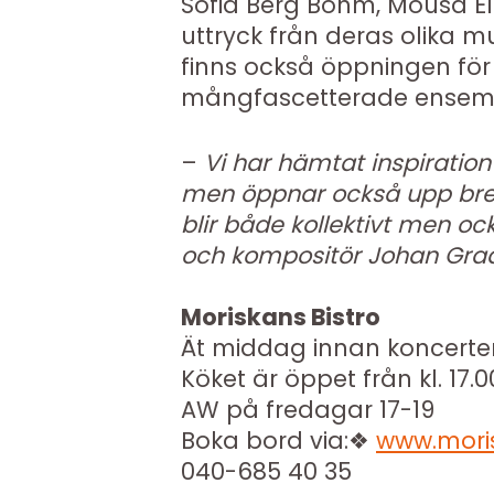
Sofia Berg Böhm, Mousa Eli
uttryck från deras olika m
finns också öppningen för 
mångfascetterade ensem
–
Vi har hämtat inspiration
men öppnar också upp brett
blir både kollektivt men ock
och kompositör Johan Gra
Moriskans Bistro
Ät middag innan koncerte
Köket är öppet från kl. 17.00 
AW på fredagar 17-19
Boka bord via:❖
www.moris
040-685 40 35