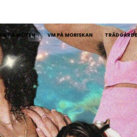
ENT & MÖTEN
VM PÅ MORISKAN
TRÄDGÅRD