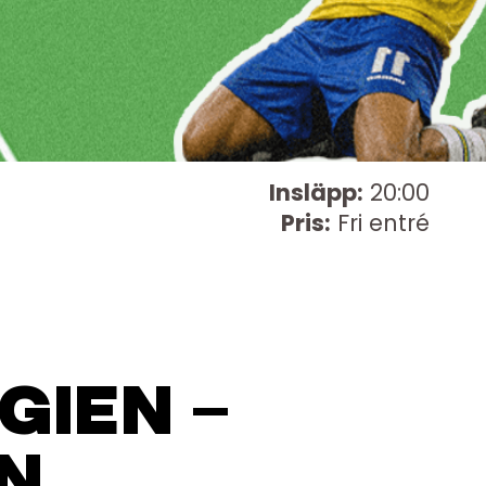
Insläpp:
20:00
Pris:
Fri entré
GIEN –
N