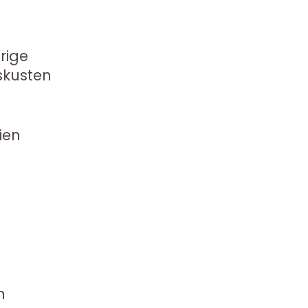
rige
skusten
ien
n