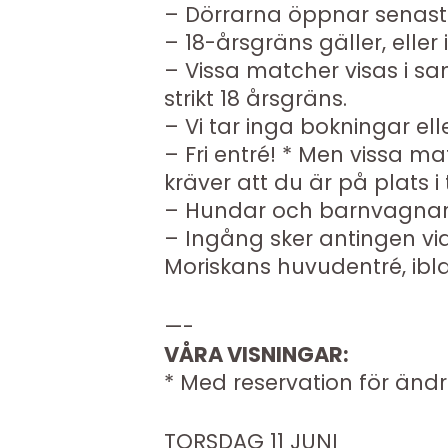
– Dörrarna öppnar senast
– 18-årsgräns gäller, elle
– Vissa matcher visas i s
strikt 18 årsgräns.
– Vi tar inga bokningar eller
– Fri entré! * Men vissa m
kräver att du är på plats i
– Hundar och barnvagnar är
– Ingång sker antingen via
Moriskans huvudentré, ib
—-
VÅRA VISNINGAR:
* Med reservation för ändr
TORSDAG 11 JUNI