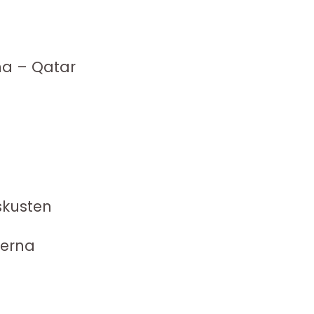
na – Qatar
skusten
derna