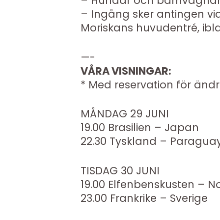
– Hundar och barnvagnar är
– Ingång sker antingen via
Moriskans huvudentré, ib
—-
VÅRA VISNINGAR:
* Med reservation för ändr
MÅNDAG 29 JUNI
19.00 Brasilien – Japan
22.30 Tyskland – Paragua
TISDAG 30 JUNI
19.00 Elfenbenskusten – N
23.00 Frankrike – Sverige