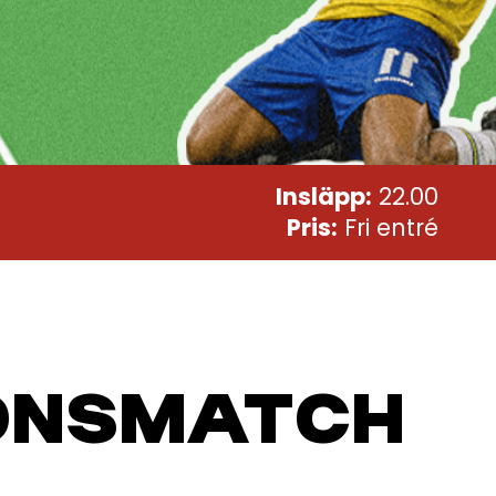
Insläpp:
22.00
Pris:
Fri entré
ONSMATCH