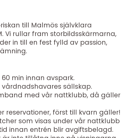
iskan till Malmös självklara
. Vi rullar fram storbildsskärmarna,
r in till en fest fylld av passion,
ämning.
 60 min innan avspark.
r i vårdnadshavares sällskap.
amband med vår nattklubb, då gäller
 reservationer, först till kvarn gäller!
atcher som visas under vår nattklubb
 tid innan entrén blir avgiftsbelagd.