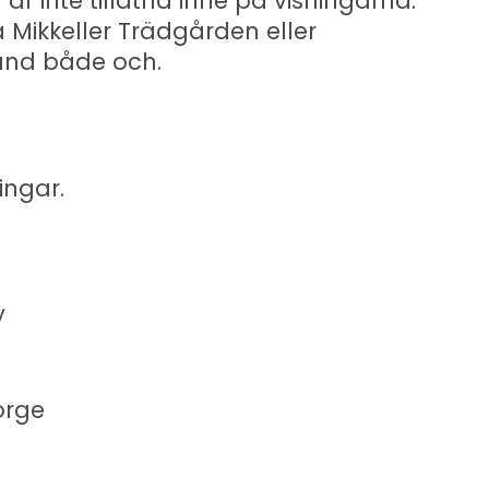
 inte tillåtna inne på visningarna.
 Mikkeller Trädgården eller
land både och.
ingar.
y
orge