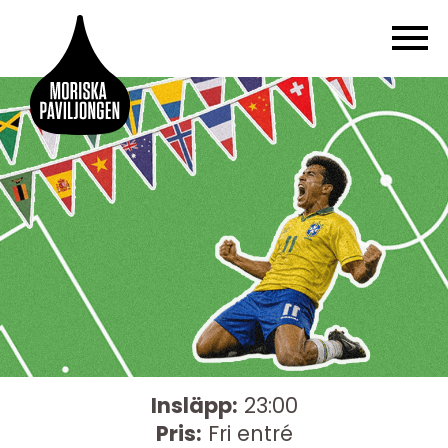
Insläpp:
23:00
Pris:
Fri entré