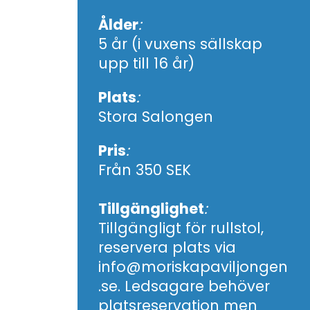
Ålder
:
5 år (i vuxens sällskap
upp till 16 år)
Plats
:
Stora Salongen
Pris
:
Från 350 SEK
Tillgänglighet
:
Tillgängligt för rullstol,
reservera plats via
info@moriskapaviljongen
.se. Ledsagare behöver
platsreservation men