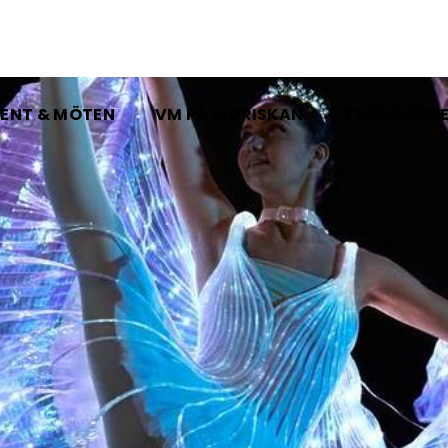
ENT & MÖTEN
VM PÅ MORISKAN
TRÄDGÅRD