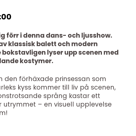
:00
g förr i denna dans- och ljusshow.
 av klassisk balett och modern
e bokstavligen lyser upp scenen med
ödande kostymer.
om den förhäxade prinsessan som
eks kyss kommer till liv på scenen,
ionstrotsande språng kastar ett
r utrymmet – en visuell upplevelse
om!