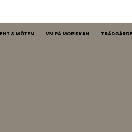
ENT & MÖTEN
VM PÅ MORISKAN
TRÄDGÅRD