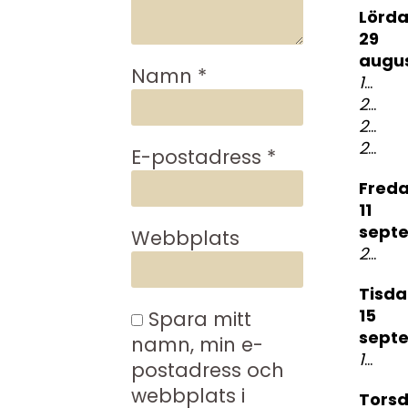
lördag
29
augus
Namn
*
19:00
K
23:00
23:00
23:00
E-postadress
*
fredag
11
sept
Webbplats
21:00
B
tisdag
15
Spara mitt
sept
namn, min e-
19:00
postadress och
webbplats i
torsdag