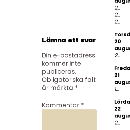
augus
23:00
23:00
23:00
torsdag
Lämna ett svar
20
augus
Din e-postadress
20:00
kommer inte
fredag
publiceras.
21
Obligatoriska fält
augus
är märkta
*
17.30
T
lördag
Kommentar
*
22
augus
23:00