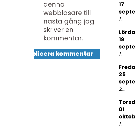
denna
17
sept
webbläsare till
19:00
S
nästa gång jag
skriver en
lördag
kommentar.
19
sept
19.30
A
fredag
25
sept
23:00
torsdag
01
okto
19:00
N