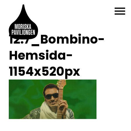
12.7_Bombino-
Hemsida-
1154x520px