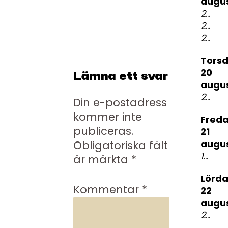
augus
23:00
23:00
23:00
torsdag
20
Lämna ett svar
augus
20:00
Din e-postadress
kommer inte
fredag
publiceras.
21
augus
Obligatoriska fält
17.30
T
är märkta
*
lördag
Kommentar
*
22
augus
23:00