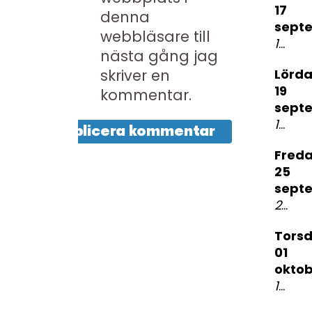
17
denna
sept
webbläsare till
19:00
S
nästa gång jag
skriver en
lördag
19
kommentar.
sept
19.30
A
fredag
25
sept
23:00
torsdag
01
okto
19:00
N