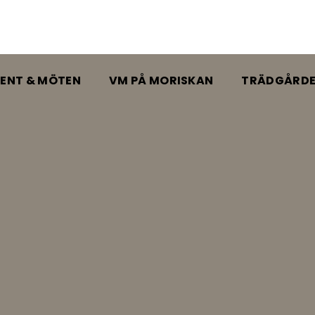
ENT & MÖTEN
VM PÅ MORISKAN
TRÄDGÅRD