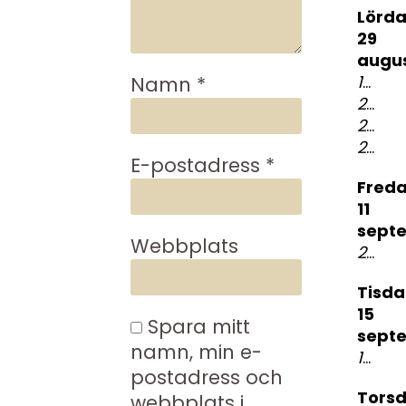
lördag
29
augus
19:00
K
Namn
*
23:00
23:00
23:00
E-postadress
*
fredag
11
sept
Webbplats
21:00
B
tisdag
15
Spara mitt
sept
namn, min e-
19:00
postadress och
torsdag
webbplats i